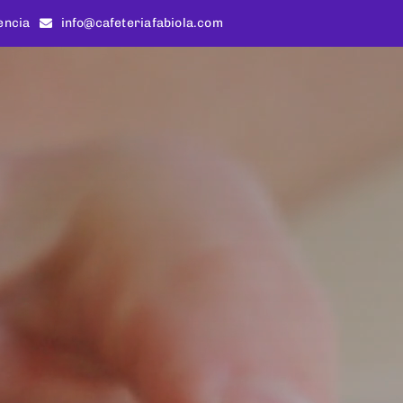
encia
info@cafeteriafabiola.com