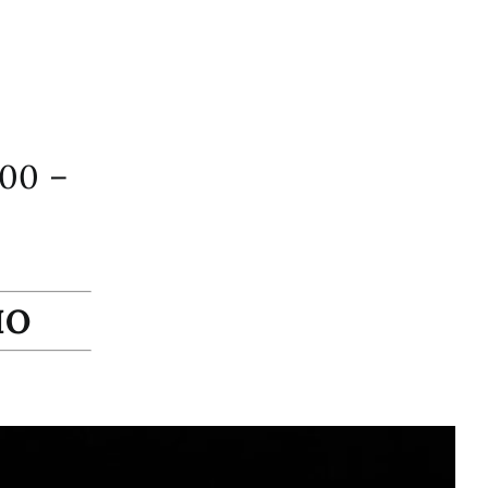
:00 –
IO