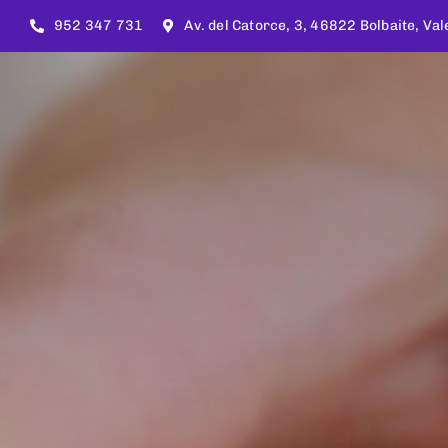
Saltar
952 347 731
Av. del Catorce, 3, 46822 Bolbaite, Val
al
contenido